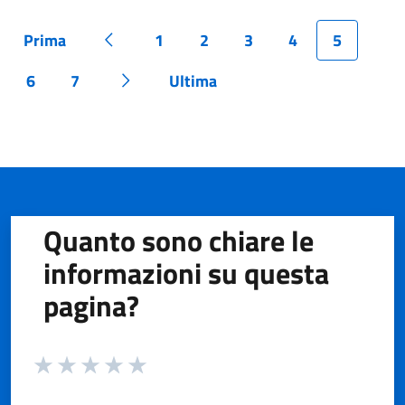
Prima
1
2
3
4
5
Pagina
Pagina precedente
Pagina
Pagina
Pagina
Pagina
Pagina
6
7
Ultima
Pagina
Pagina
Pagina successiva
Pagina
Quanto sono chiare le
informazioni su questa
pagina?
Valuta da 1 a 5 stelle la pagina
Valuta 1 stelle su 5
Valuta 2 stelle su 5
Valuta 3 stelle su 5
Valuta 4 stelle su 5
Valuta 5 stelle su 5