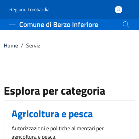
Servizi | Comune di Berz
Vai al contenuto principale
(apre in un'altra scheda).
Regione Lombardia
Comune di Berzo Inferiore
Home
/
Servizi
Esplora per categoria
Agricoltura e pesca
Autorizzazioni e politiche alimentari per
agricoltura e pesca.