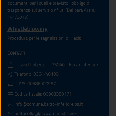
documenti per i quali è previsto l'obbligo di
trasparenza sul servizio rifiuti (Delibera Arera
444/2019)
Whistleblowing
Procedura per le segnalazioni di illeciti
CONTATTI
(apre
Piazza Umberto I - 25040 - Berzo Inferiore (BS)
Telefono: 0364/40100
P. IVA: 00586900987
Codice fiscale: 00903350171
info@comune.berzo-inferiore.bs.it
protocollo@pec.comune.berzo-