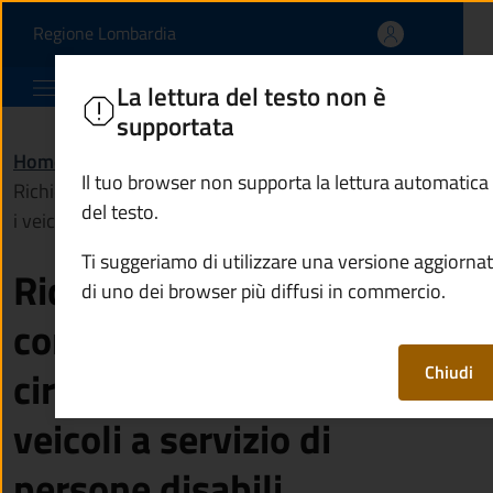
Richiedere il contrassegn
Vai al contenuto principale
(apre in un'altra scheda).
Regione Lombardia
Comune di Berzo Inferiore
La lettura del testo non è
supportata
Home
/
Servizi
/
Mobilità e trasporti
/
Il tuo browser non supporta la lettura automatica
Richiedere il contrassegno di circolazione e sosta per
del testo.
i veicoli a servizio di persone disabili
Ti suggeriamo di utilizzare una versione aggiorna
Richiedere il
di uno dei browser più diffusi in commercio.
contrassegno di
Chiudi
circolazione e sosta per i
veicoli a servizio di
persone disabili