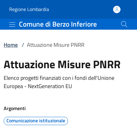
Attuazione Misure PNRR 
Vai al contenuto principale
(apre in un'altra scheda).
Regione Lombardia
Comune di Berzo Inferiore
Home
/
Attuazione Misure PNRR
Attuazione Misure PNRR
Elenco progetti finanziati con i fondi dell'Unione
Europea - NextGeneration EU
Argomenti
Comunicazione istituzionale