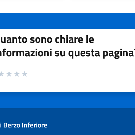
uanto sono chiare le
nformazioni su questa pagina
 da 1 a 5 stelle la pagina
ta 1 stelle su 5
aluta 2 stelle su 5
Valuta 3 stelle su 5
Valuta 4 stelle su 5
Valuta 5 stelle su 5
 Berzo Inferiore