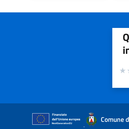
Q
i
Valuta
Valu
V
Comune di