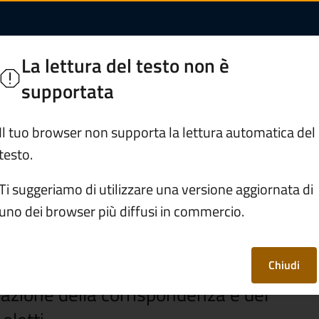
 protocollo | Comune 
Inferiore
La lettura del testo non è
supportata
Servizi
Vivere Berzo Inferiore
Il tuo browser non supporta la lettura automatica del
testo.
cio segreteria e protocollo
Ti suggeriamo di utilizzare una versione aggiornata di
uno dei browser più diffusi in commercio.
 e protocollo
Chiudi
trazione della corrispondenza e del