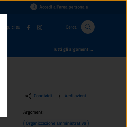
di Berzo Inferiore
Accedi all'area personale
Seguici su
Cerca
Tutti gli argomenti...
Condividi
Vedi azioni
Argomenti
Organizzazione amministrativa