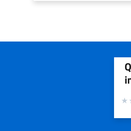
Q
i
Valuta
Valu
V