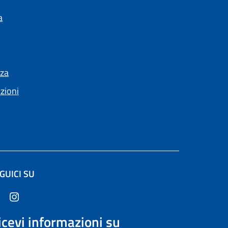
a
nza
nzioni
GUICI SU
pre in un'altra scheda).
icevi informazioni su