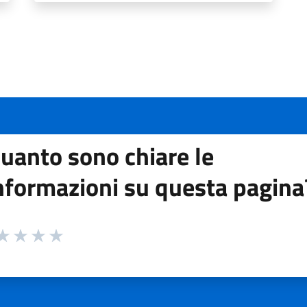
uanto sono chiare le
nformazioni su questa pagina
 da 1 a 5 stelle la pagina
ta 1 stelle su 5
aluta 2 stelle su 5
Valuta 3 stelle su 5
Valuta 4 stelle su 5
Valuta 5 stelle su 5