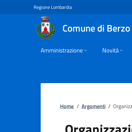
Organizzazione ammi
Vai al contenuto principale
(apre in un'altra scheda).
Regione Lombardia
Comune di Berzo 
Amministrazione
Novità
Home
/
Argomenti
/
Organiz
Organizzaz