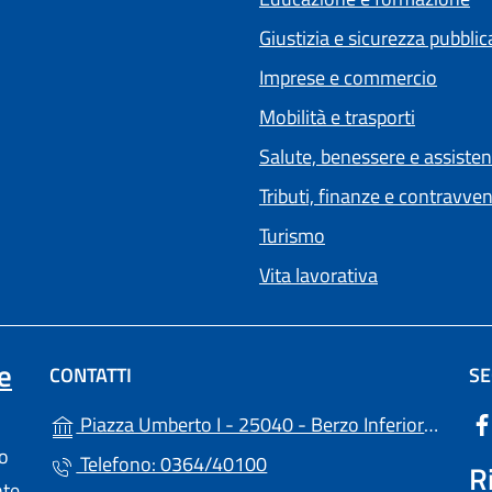
Giustizia e sicurezza pubblic
Imprese e commercio
Mobilità e trasporti
Salute, benessere e assiste
Tributi, finanze e contravve
Turismo
Vita lavorativa
e
CONTATTI
SE
(a
Piazza Umberto I - 25040 - Berzo Inferiore (BS)
lo
Telefono: 0364/40100
R
nte