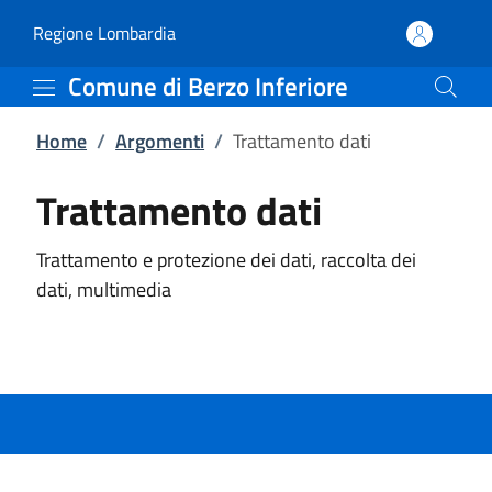
Trattamento dati | Comu
Vai al contenuto principale
(apre in un'altra scheda).
Regione Lombardia
Comune di Berzo Inferiore
Home
/
Argomenti
/
Trattamento dati
Trattamento dati
Trattamento e protezione dei dati, raccolta dei
dati, multimedia