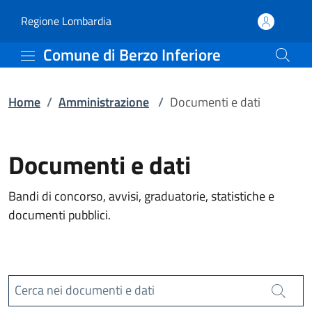
Documenti e dati | Comu
Vai al contenuto principale
(apre in un'altra scheda).
Regione Lombardia
Comune di Berzo Inferiore
Home
/
Amministrazione
/
Documenti e dati
Documenti e dati
Bandi di concorso, avvisi, graduatorie, statistiche e
documenti pubblici.
Cerca nei documenti e dati
Cerca