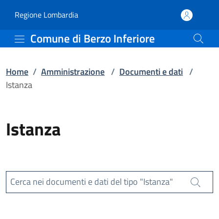
Istanza | Comune di Berz
Vai al contenuto principale
(apre in un'altra scheda).
Regione Lombardia
Comune di Berzo Inferiore
Home
/
Amministrazione
/
Documenti e dati
/
Istanza
Istanza
Cerca nei documenti e dati del tipo "Istanza"
Cerca