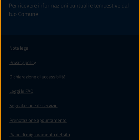
Per ricevere informazioni puntuali e tempestive dal
tuo Comune
Note legali
Privacy policy
(apre in un'altra scheda).
Dichiarazione di accessibilità
Leggi le FAQ
Segnalazione disservizio
Prenotazione appuntamento
Piano di miglioramento del sito