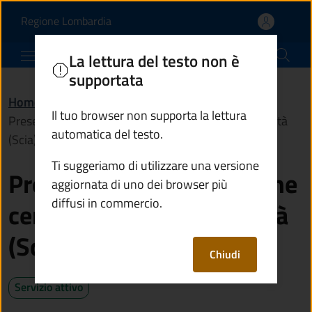
Presentare la segnalazione
Vai al contenuto principale
(apre in un'altra scheda).
Regione Lombardia
Comune di Berzo Inferiore
La lettura del testo non è
supportata
Home
/
Servizi
/
Catasto e urbanistica
/
Il tuo browser non supporta la lettura
Presentare la segnalazione certificata di inizio attività
automatica del testo.
(Scia) per l'edilizia
Ti suggeriamo di utilizzare una versione
Presentare la segnalazione
aggiornata di uno dei browser più
diffusi in commercio.
certificata di inizio attività
(Scia) per l'edilizia
Chiudi
Servizio attivo