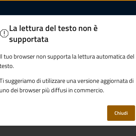
ei lavori edilizi | C
Inferiore
La lettura del testo non è
supportata
Servizi
Vivere Berzo Inferiore
Il tuo browser non supporta la lettura automatica del
testo.
/
Comunicare la fine dei lavori edilizi
Ti suggeriamo di utilizzare una versione aggiornata di
uno dei browser più diffusi in commercio.
 dei lavori edilizi
Chiudi