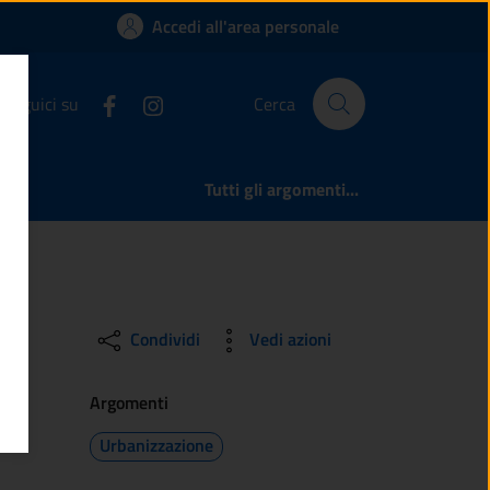
omune di Berzo Inferi
Accedi all'area personale
Seguici su
Cerca
Tutti gli argomenti...
Condividi
Vedi azioni
Argomenti
Urbanizzazione