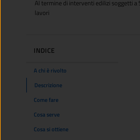
Al termine di interventi edilizi soggetti a
lavori
INDICE
A chi è rivolto
Descrizione
Come fare
Cosa serve
Cosa si ottiene