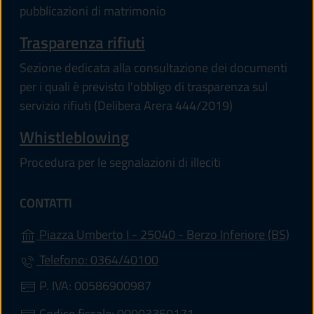
pubblicazioni di matrimonio
Trasparenza rifiuti
Sezione dedicata alla consultazione dei documenti
per i quali è previsto l'obbligo di trasparenza sul
servizio rifiuti (Delibera Arera 444/2019)
Whistleblowing
Procedura per le segnalazioni di illeciti
CONTATTI
(apre
Piazza Umberto I - 25040 - Berzo Inferiore (BS)
Telefono: 0364/40100
P. IVA: 00586900987
Codice fiscale: 00903350171