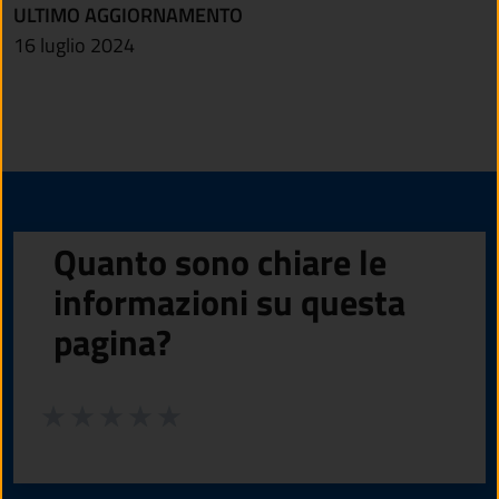
ULTIMO AGGIORNAMENTO
16 luglio 2024
Quanto sono chiare le
informazioni su questa
pagina?
Valuta da 1 a 5 stelle la pagina
Valuta 1 stelle su 5
Valuta 2 stelle su 5
Valuta 3 stelle su 5
Valuta 4 stelle su 5
Valuta 5 stelle su 5