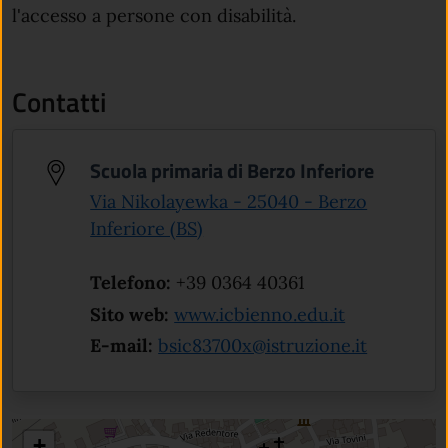
l'accesso a persone con disabilità.
Contatti
Scuola primaria di Berzo Inferiore
Via Nikolayewka - 25040 - Berzo
(apre in un'altra scheda).
Inferiore (BS)
Telefono:
+39 0364 40361
(apre in un'
Sito web:
www.icbienno.edu.it
E-mail:
bsic83700x@istruzione.it
+