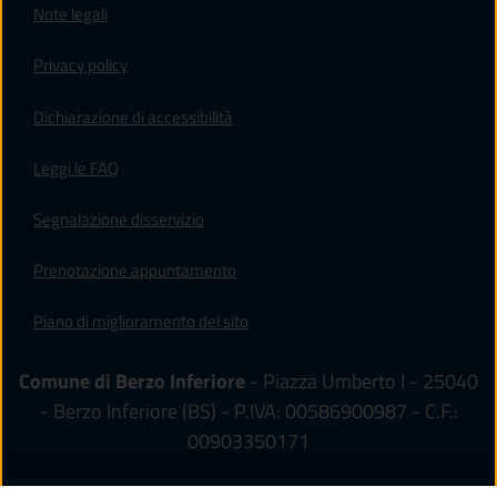
Note legali
Privacy policy
(apre in un'altra scheda).
Dichiarazione di accessibilità
Leggi le FAQ
Segnalazione disservizio
Prenotazione appuntamento
Piano di miglioramento del sito
Comune di Berzo Inferiore
- Piazza Umberto I - 25040
- Berzo Inferiore (BS) - P.IVA: 00586900987 - C.F.:
00903350171