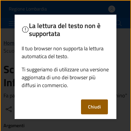
Scuola primaria di Berzo
Vai al contenuto principale
(apre in un'altra scheda).
Regione Lombardia
Comune di Berzo Inferiore
La lettura del testo non è
supportata
Home
/
Vivere Berzo Inferiore
/
Luoghi
/
Il tuo browser non supporta la lettura
Scuola primaria di Berzo Inferiore
automatica del testo.
Scuola primaria di Berzo
Ti suggeriamo di utilizzare una versione
aggiornata di uno dei browser più
Inferiore
diffusi in commercio.
Fa parte dell'Istituto Comprensivo "Girolamo Romanino"
Chiudi
Condividi
Vedi azioni
Argomenti