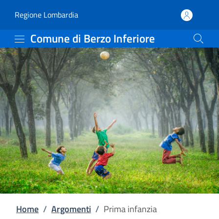
Prima infanzia | Comune 
Vai al contenuto principale
(apre in un'altra scheda).
Regione Lombardia
Comune di Berzo Inferiore
Home
/
Argomenti
/
Prima infanzia