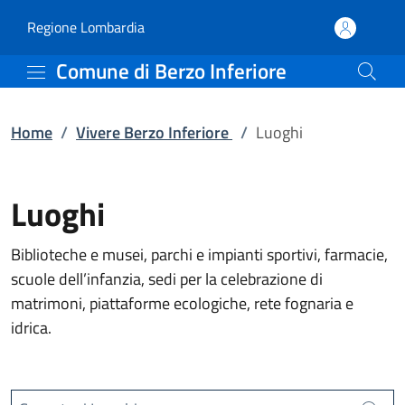
Luoghi | Comune di Berzo
Vai al contenuto principale
(apre in un'altra scheda).
Regione Lombardia
Comune di Berzo Inferiore
Home
/
Vivere Berzo Inferiore
/
Luoghi
Luoghi
Biblioteche e musei, parchi e impianti sportivi, farmacie,
scuole dell’infanzia, sedi per la celebrazione di
matrimoni, piattaforme ecologiche, rete fognaria e
idrica.