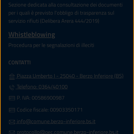
Sezione dedicata alla consultazione dei documenti
per i quali è previsto l'obbligo di trasparenza sul
servizio rifiuti (Delibera Arera 444/2019)
Whistleblowing
Procedura per le segnalazioni di illeciti
CONTATTI
(apre
Piazza Umberto I - 25040 - Berzo Inferiore (BS)
Telefono: 0364/40100
P. IVA: 00586900987
Codice fiscale: 00903350171
info@comune.berzo-inferiore.bs.it
protocollo@pec.comune.berzo-inferiore.bs.it