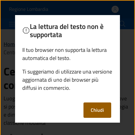
Centro di raccolta comun
Vai al contenuto principale
(apre in un'altra scheda).
Regione Lombardia
Comune di Berzo Inferiore
La lettura del testo non è
supportata
Home
/
Vivere Berzo Inferiore
/
Luoghi
/
Il tuo browser non supporta la lettura
Centro di raccolta comunale
automatica del testo.
Centro di raccolta
Ti suggeriamo di utilizzare una versione
aggiornata di uno dei browser più
comunale
diffusi in commercio.
Luogo a disposizione dei cittadini e delle aziende dove
si possono conferire vari rifiuti urbani che, per tipologia
Chiudi
e dimensione, non possono essere raccolti con la
classiche modalità