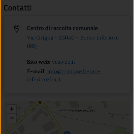
Contatti
Centro di raccolta comunale
Via Grigna - 25040 - Berzo Inferiore
(apre in un'altra scheda).
(BS)
(apre in un'altra scheda
Sito web:
vcsweb.it
E-mail:
info@comune.berzo-
inferiore.bs.it
+
−