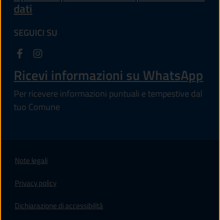
dati
SEGUICI SU
Ricevi informazioni su WhatsApp
Per ricevere informazioni puntuali e tempestive dal
tuo Comune
Note legali
Privacy policy
(apre in un'altra scheda).
Dichiarazione di accessibilità