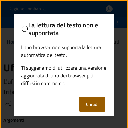
Ufficio tributi | Comune 
Vai al contenuto principale
(apre in un'altra scheda).
Regione Lombardia
Comune di Berzo Inferiore
La lettura del testo non è
supportata
Home
/
Amministrazione
/
Uffici
/
Ufficio tributi
Il tuo browser non supporta la lettura
automatica del testo.
Ufficio tributi
Ti suggeriamo di utilizzare una versione
aggiornata di uno dei browser più
L'ufficio si occupa della riscossione dei
diffusi in commercio.
tributi
Condividi
Vedi azioni
Chiudi
Argomenti