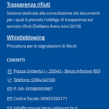
Trasparenza rifiuti
Sezione dedicata alla consultazione dei documenti
per i quali è previsto l'obbligo di trasparenza sul
servizio rifiuti (Delibera Arera 444/2019)
Whistleblowing
Procedura per le segnalazioni di illeciti
CONTATTI
(apre
Piazza Umberto I - 25040 - Berzo Inferiore (BS)
Telefono: 0364/40100
P. IVA: 00586900987
Codice fiscale: 00903350171
info@comune.berzo-inferiore.bs.it