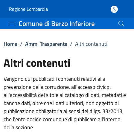
Altri contenuti | Amm. T
Vai al contenuto principale
(apre in un'altra scheda).
Regione Lombardia
Comune di Berzo Inferiore
Home
/
Amm. Trasparente
/
Altri contenuti
Altri contenuti
Vengono qui pubblicati i contenuti relativi alla
prevenzione della corruzione, all'accesso civico,
all'accessibilità del sito e al catalogo di dati, metadati e
banche dati, oltre che i dati ulteriori, non oggetto di
pubblicazione obbligatoria ai sensi del d.lgs. 33/2013,
che l'ente decide comunque di pubblicare all'interno
della sezione