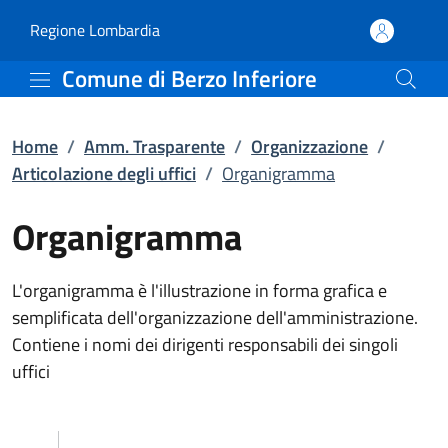
Organigramma | Articolaz
Vai al contenuto principale
(apre in un'altra scheda).
Regione Lombardia
Comune di Berzo Inferiore
Home
/
Amm. Trasparente
/
Organizzazione
/
Articolazione degli uffici
/
Organigramma
Organigramma
L'organigramma è l'illustrazione in forma grafica e
semplificata dell'organizzazione dell'amministrazione.
Contiene i nomi dei dirigenti responsabili dei singoli
uffici