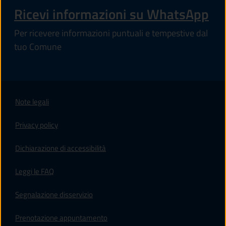
Ricevi informazioni su WhatsApp
Per ricevere informazioni puntuali e tempestive dal
tuo Comune
Note legali
Privacy policy
(apre in un'altra scheda).
Dichiarazione di accessibilità
Leggi le FAQ
Segnalazione disservizio
Prenotazione appuntamento