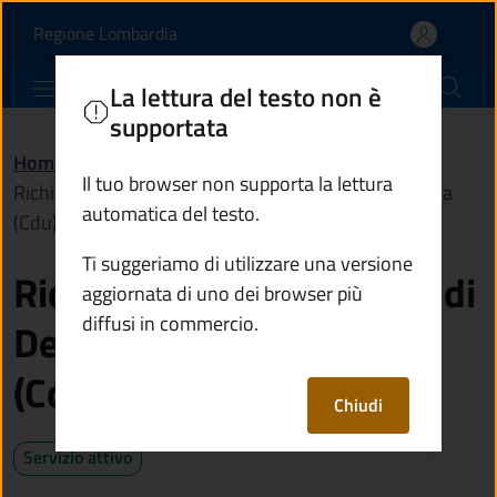
Richiedere un Certificat
Vai al contenuto principale
(apre in un'altra scheda).
Regione Lombardia
Comune di Berzo Inferiore
La lettura del testo non è
supportata
Home
/
Servizi
/
Catasto e urbanistica
/
Il tuo browser non supporta la lettura
Richiedere un Certificato di Destinazione Urbanistica
automatica del testo.
(Cdu)
Ti suggeriamo di utilizzare una versione
Richiedere un Certificato di
aggiornata di uno dei browser più
diffusi in commercio.
Destinazione Urbanistica
(Cdu)
Chiudi
Servizio attivo