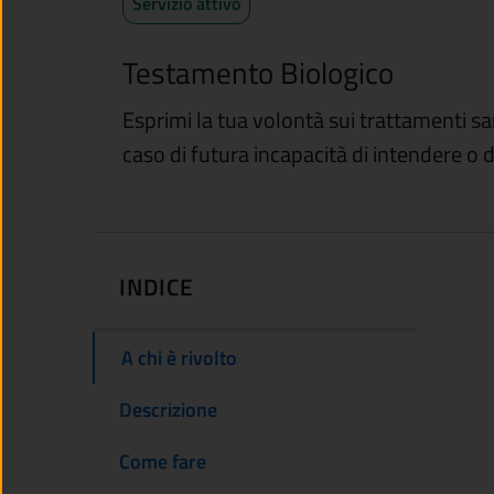
Servizio attivo
Testamento Biologico
Esprimi la tua volontà sui trattamenti san
caso di futura incapacità di intendere o d
INDICE
A chi è rivolto
Descrizione
Come fare