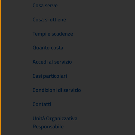
Cosa serve
Cosa si ottiene
Tempi e scadenze
Quanto costa
Accedi al servizio
Casi particolari
Condizioni di servizio
Contatti
Unità Organizzativa
Responsabile