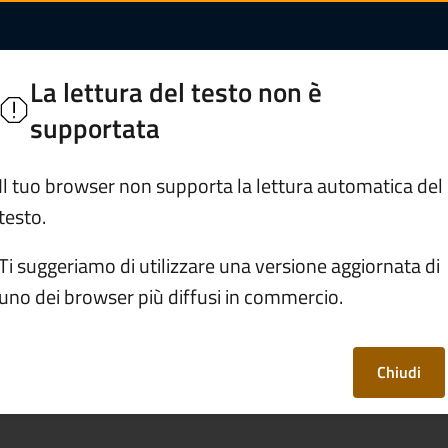
izioni Anticipate di
Inferiore
La lettura del testo non è
supportata
Servizi
Vivere Berzo Inferiore
Il tuo browser non supporta la lettura automatica del
testo.
/
Consegnare le Disposizioni Anticipate di Trattamento (Da
Ti suggeriamo di utilizzare una versione aggiornata di
uno dei browser più diffusi in commercio.
posizioni Anticipate
at)
Chiudi