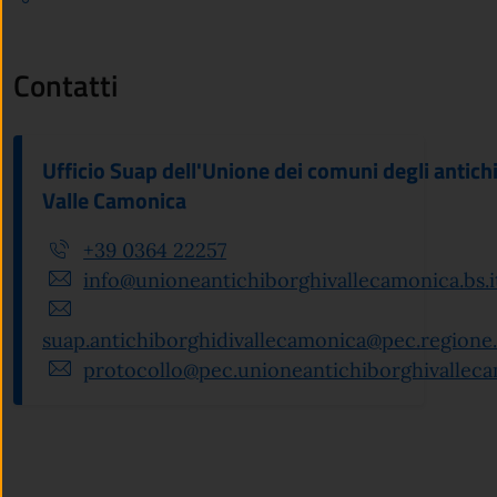
Contatti
Ufficio Suap dell'Unione dei comuni degli antichi
Valle Camonica
+39 0364 22257
info@unioneantichiborghivallecamonica.bs.i
suap.antichiborghidivallecamonica@pec.regione.
protocollo@pec.unioneantichiborghivallecam