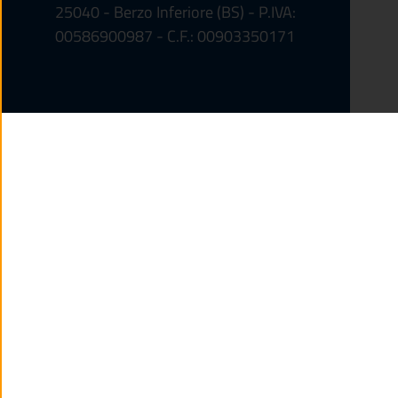
25040 - Berzo Inferiore (BS) - P.IVA:
00586900987 - C.F.: 00903350171