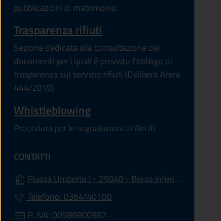
pubblicazioni di matrimonio
Trasparenza rifiuti
Sezione dedicata alla consultazione dei
documenti per i quali è previsto l'obbligo di
trasparenza sul servizio rifiuti (Delibera Arera
444/2019)
Whistleblowing
Procedura per le segnalazioni di illeciti
CONTATTI
(apre
Piazza Umberto I - 25040 - Berzo Inferiore (BS)
Telefono: 0364/40100
P. IVA: 00586900987