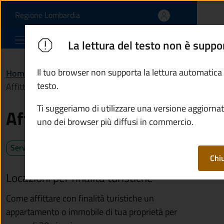
Affitti brevi | Comune di
Vai al contenuto principale
(apre in un'altra scheda).
Regione Lombardia
Comune di Berzo Inferiore
La lettura del testo non è suppo
Il tuo browser non supporta la lettura automatica
Home
/
Servizi
/
Imprese e commercio
/
testo.
Affitti brevi
Ti suggeriamo di utilizzare una versione aggiornat
Affitti brevi
uno dei browser più diffusi in commercio.
Servizio attivo
Chi
Locazioni per finalità turistiche
Come affittare con finalità turistiche un
appartamento o immobile di tua proprietà per