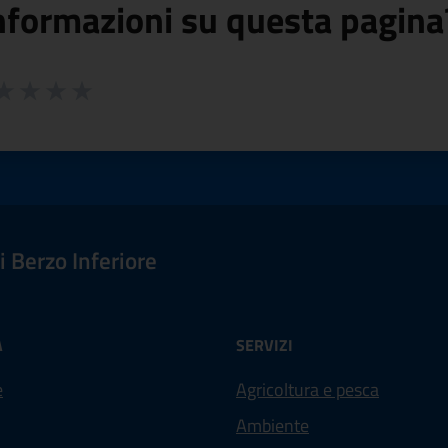
nformazioni su questa pagina
 da 1 a 5 stelle la pagina
ta 1 stelle su 5
aluta 2 stelle su 5
Valuta 3 stelle su 5
Valuta 4 stelle su 5
Valuta 5 stelle su 5
 Berzo Inferiore
À
SERVIZI
e
Agricoltura e pesca
Ambiente