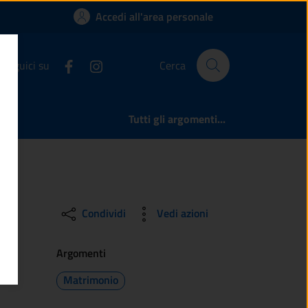
ta la richiesta di s
Accedi all'area personale
Seguici su
Cerca
Tutti gli argomenti...
Condividi
Vedi azioni
Argomenti
Matrimonio