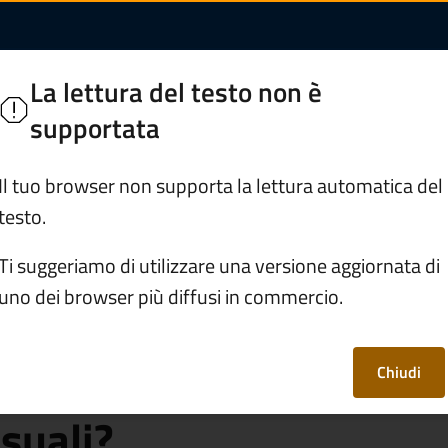
 può essere presenta
Inferiore
La lettura del testo non è
supportata
Servizi
Vivere Berzo Inferiore
Il tuo browser non supporta la lettura automatica del
testo.
rafe e stato civile
Ti suggeriamo di utilizzare una versione aggiornata di
uno dei browser più diffusi in commercio.
mune può essere
hiesta di separazione
Chiudi
suali?