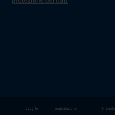
protezione dei dati
a
Leggi le
Segnalazione
Prenota