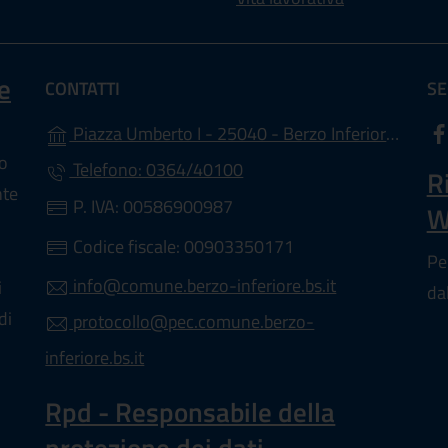
e
CONTATTI
SE
(a
Piazza Umberto I - 25040 - Berzo Inferiore (BS)
lo
Telefono: 0364/40100
R
nte
P. IVA: 00586900987
W
Codice fiscale: 00903350171
Pe
info@comune.berzo-inferiore.bs.it
i
da
di
protocollo@pec.comune.berzo-
inferiore.bs.it
Rpd - Responsabile della