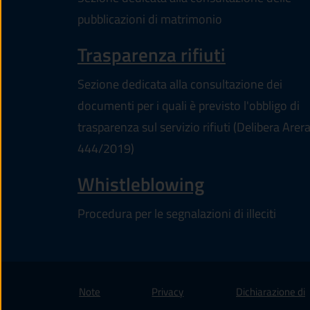
pubblicazioni di matrimonio
Trasparenza rifiuti
Sezione dedicata alla consultazione dei
documenti per i quali è previsto l'obbligo di
trasparenza sul servizio rifiuti (Delibera Arer
444/2019)
Whistleblowing
Procedura per le segnalazioni di illeciti
Note
Privacy
Dichiarazione di