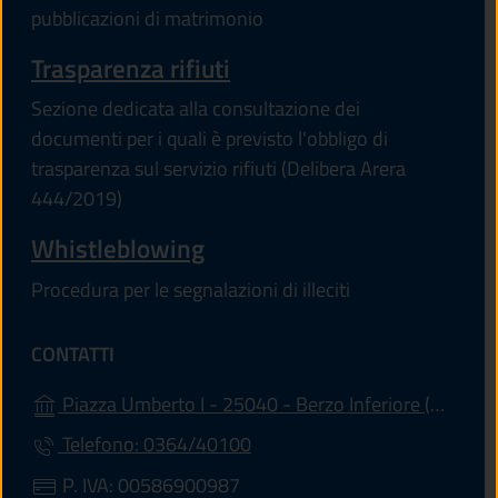
pubblicazioni di matrimonio
Trasparenza rifiuti
Sezione dedicata alla consultazione dei
documenti per i quali è previsto l'obbligo di
trasparenza sul servizio rifiuti (Delibera Arera
444/2019)
Whistleblowing
Procedura per le segnalazioni di illeciti
CONTATTI
(apre
Piazza Umberto I - 25040 - Berzo Inferiore (BS)
Telefono: 0364/40100
P. IVA: 00586900987