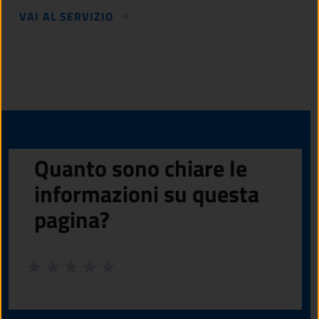
VAI AL SERVIZIO
Quanto sono chiare le
informazioni su questa
pagina?
Valuta da 1 a 5 stelle la pagina
Valuta 1 stelle su 5
Valuta 2 stelle su 5
Valuta 3 stelle su 5
Valuta 4 stelle su 5
Valuta 5 stelle su 5