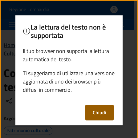
Come posso avere la tess
Vai al contenuto principale
(apre in un'altra scheda).
Regione Lombardia
Comune di Berzo Inferiore
La lettura del testo non è
supportata
Home
/
Domande frequenti (FAQ)
/
Il tuo browser non supporta la lettura
Cultura e tempo libero
automatica del testo.
Come posso avere la
Ti suggeriamo di utilizzare una versione
aggiornata di uno dei browser più
tessera della biblioteca?
diffusi in commercio.
Condividi
Vedi azioni
Chiudi
Argomenti
Patrimonio culturale