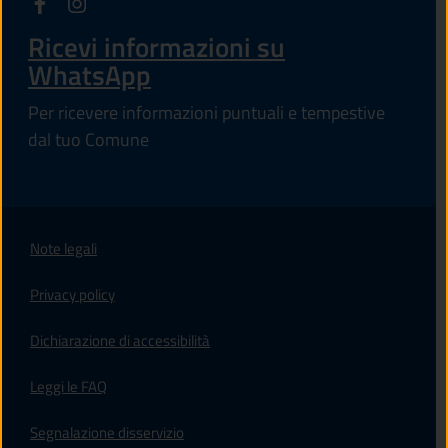
Ricevi informazioni su
WhatsApp
Per ricevere informazioni puntuali e tempestive
dal tuo Comune
Note legali
Privacy policy
(apre in un'altra scheda).
Dichiarazione di accessibilità
Leggi le FAQ
Segnalazione disservizio