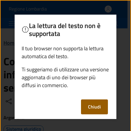
Come faccio ad avere in
Vai al contenuto principale
(apre in un'altra scheda).
Regione Lombardia
Comune di Berzo Inferiore
La lettura del testo non è
supportata
Home
/
Domande frequenti (FAQ)
/
Generali
Il tuo browser non supporta la lettura
automatica del testo.
Come faccio ad avere
Ti suggeriamo di utilizzare una versione
informazioni su un
aggiornata di uno dei browser più
servizio del Comune?
diffusi in commercio.
Condividi
Vedi azioni
Chiudi
Argomenti
Sistema giuridico