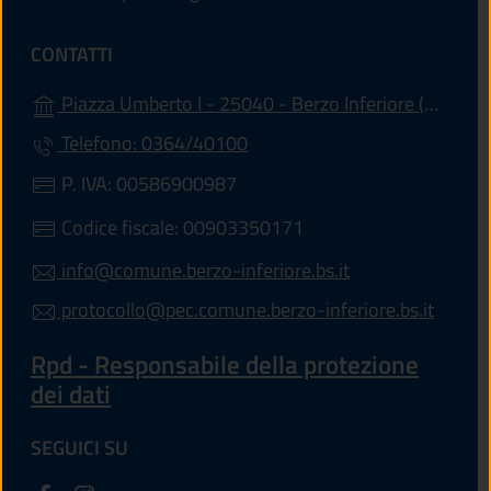
CONTATTI
(apre
Piazza Umberto I - 25040 - Berzo Inferiore (BS)
Telefono: 0364/40100
P. IVA: 00586900987
Codice fiscale: 00903350171
info@comune.berzo-inferiore.bs.it
protocollo@pec.comune.berzo-inferiore.bs.it
Rpd - Responsabile della protezione
dei dati
SEGUICI SU