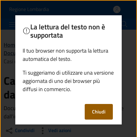
Casi di esenzione dall'i
Vai al contenuto principale
(apre in un'altra scheda).
Regione Lombardia
Comune di Berzo Inferiore
La lettura del testo non è
supportata
Home
/
Amministrazione
/
Documenti e dati
/
Il tuo browser non supporta la lettura
Documento (tecnico) di supporto
/
automatica del testo.
Casi di esenzione dall'imposta di bollo
Ti suggeriamo di utilizzare una versione
Casi di esenzione
aggiornata di uno dei browser più
diffusi in commercio.
dall'imposta di bollo
Documento contenente i principali casi di esenzione
Chiudi
dall'imposta di bollo
Condividi
Vedi azioni